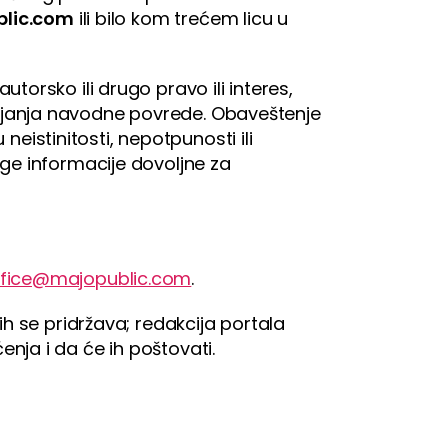
lic.com
ili bilo kom trećem licu u
utorsko ili drugo pravo ili interes,
njanja navodne povrede. Obaveštenje
neistinitosti, nepotpunosti ili
ge informacije dovoljne za
ffice@majopublic.com
.
ih se pridržava; redakcija portala
nja i da će ih poštovati.