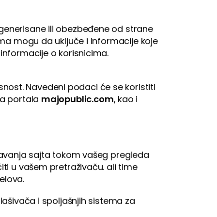
i generisane ili obezbeđene od strane
cima mogu da uključe i informacije koje
 informacije o korisnicima.
nost. Navedeni podaci će se koristiti
ka portala
majopublic.com
, kao i
dešavanja sajta tokom vašeg pregleda
iti u vašem pretraživaču. ali time
delova.
lašivača i spoljašnjih sistema za