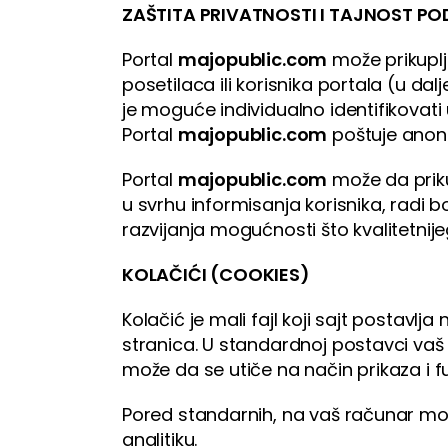
ZAŠTITA PRIVATNOSTI I TAJNOST P
Portal
majopublic.com
može prikuplj
posetilaca ili korisnika portala (u da
je moguće individualno identifikovati
Portal
majopublic.com
poštuje anoni
Portal
majopublic.com
može da priku
u svrhu informisanja korisnika, radi 
razvijanja mogućnosti što kvalitetnij
KOLAČIĆI (COOKIES)
Kolačić je mali fajl koji sajt postav
stranica. U standardnoj postavci vaš r
može da se utiče na način prikaza i f
Pored standarnih, na vaš računar mogu 
analitiku.