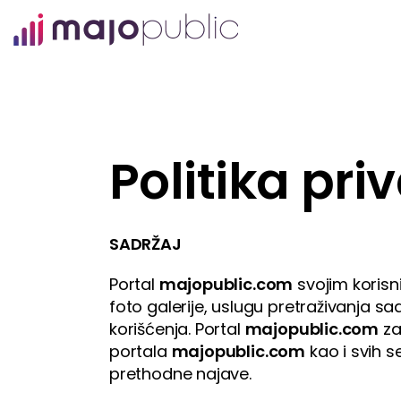
Politika pri
SADRŽAJ
Portal
majopublic.com
svojim korisni
foto galerije, uslugu pretraživanja s
korišćenja. Portal
majopublic.com
za
portala
majopublic.com
kao i svih s
prethodne najave.