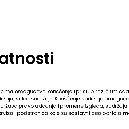
vatnosti
cima omogućava korišćenje i pristup različitim sadrž
adržaja, video sadržaje. Korišćenje sadržaja omoguć
država pravo ukidanja i promene izgleda, sadržaja i
ervisa i podstranica koje su sastavni deo portala
ma