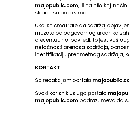
majopublic.com
, ili na bilo koji na
skladu sa propisima.
Ukoliko smatrate da sadržaj objavlje
možete od odgovornog urednika zahte
o eventualnoj povredi, to jest vaš odgo
netačnosti prenosa sadržaja, odnosno
identifikaciju predmetnog sadržaja, ka
KONTAKT
Sa redakcijom portala
majopublic.
Svaki korisnik usluga portala
majopub
majopublic.com
podrazumeva da su sv