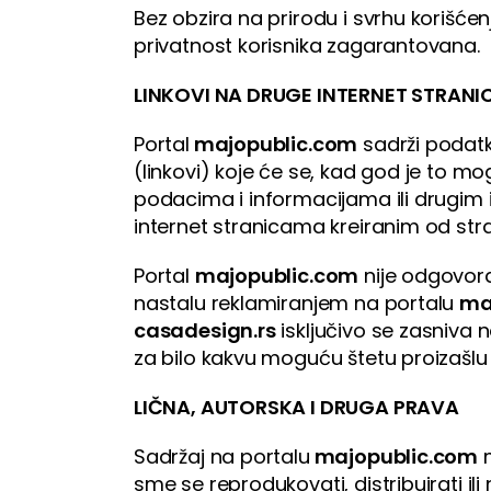
Bez obzira na prirodu i svrhu korišćen
privatnost korisnika zagarantovana.
LINKOVI NA DRUGE INTERNET STRANIC
Portal
majopublic.com
sadrži podatke
(linkovi) koje će se, kad god je to m
podacima i informacijama ili drugim 
internet stranicama kreiranim od stran
Portal
majopublic.com
nije odgovora
nastalu reklamiranjem na portalu
ma
casadesign.rs
isključivo se zasniva 
za bilo kakvu moguću štetu proizašlu
LIČNA, AUTORSKA I DRUGA PRAVA
Sadržaj na portalu
majopublic.com
m
sme se reprodukovati, distribuirati ili 