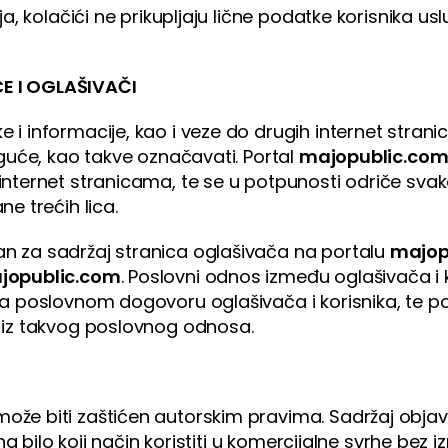
ja, kolačići ne prikupljaju lične podatke korisnika u
E I OGLAŠIVAČI
 i informacije, kao i veze do drugih internet stranic
oguće, kao takve označavati. Portal
majopublic.co
internet stranicama, te se u potpunosti odriče sva
e trećih lica.
n za sadržaj stranica oglašivača na portalu
majop
jopublic.com
. Poslovni odnos između oglašivača i k
na poslovnom dogovoru oglašivača i korisnika, te p
 iz takvog poslovnog odnosa.
ože biti zaštićen autorskim pravima. Sadržaj objav
na bilo koji način koristiti u komercijalne svrhe bez i