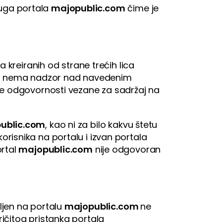
sluga portala
majopublic.com
čime je
a kreiranih od strane trećih lica
m
nema nadzor nad navedenim
ke odgovornosti vezane za sadržaj na
ublic.com
, kao ni za bilo kakvu štetu
orisnika na portalu i izvan portala
ortal
majopublic.com
nije odgovoran
ljen na portalu
majopublic.com
ne
zričitog pristanka portala