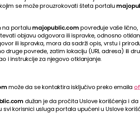
čin kojim se može prouzrokovati šteta portalu
majopub
n na portalu
majopublic.com
povređuje vaše lično, a
vati objavu odgovora ili ispravke, odnosno otkla
vor ili ispravka, mora da sadrži opis, vrstu i prirodu 
 druge povrede, zatim lokaciju (URL adresa) ili dru
o i instrukcije za njegovo otklanjanje.
com
može da se kontaktira isključivo preko emaila
o
lic.com
dužan je da pročita Uslove korišćenja i da 
i korisnici usluga portala upućeni u Uslove korišće