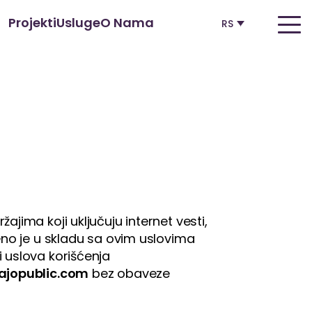
Projekti
Usluge
O Nama
RS
ajima koji uključuju internet vesti,
eno je u skladu sa ovim uslovima
 uslova korišćenja
jopublic.com
bez obaveze