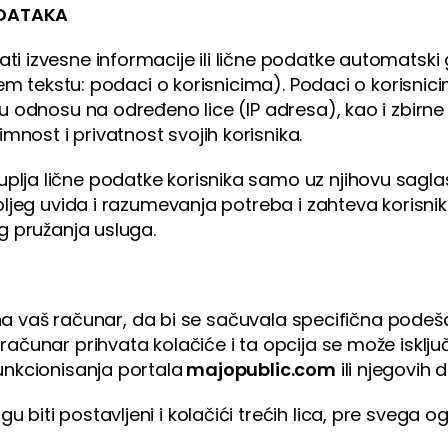
ODATAKA
ati izvesne informacije ili lične podatke automatsk
ljem tekstu: podaci o korisnicima). Podaci o korisni
 u odnosu na određeno lice (IP adresa), kao i zbirne
mnost i privatnost svojih korisnika.
plja lične podatke korisnika samo uz njihovu saglas
boljeg uvida i razumevanja potreba i zahteva korisni
eg pružanja usluga.
lja na vaš računar, da bi se sačuvala specifična po
ačunar prihvata kolačiće i ta opcija se može isključ
unkcionisanja portala
majopublic.com
ili njegovih 
biti postavljeni i kolačići trećih lica, pre svega og